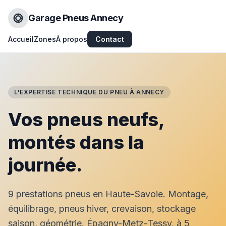
Garage Pneus Annecy
Accueil
Zones
À propos
Contact
L'EXPERTISE TECHNIQUE DU PNEU À ANNECY
Vos pneus neufs,
montés dans la
journée.
9 prestations pneus en Haute-Savoie. Montage,
équilibrage, pneus hiver, crevaison, stockage
saison, géométrie. Épagny-Metz-Tessy, à 5